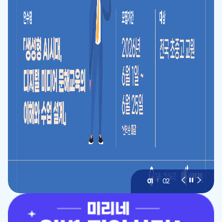
01
02
이
슬
다
전
라
음
슬
이
슬
라
드
라
이
멈
이