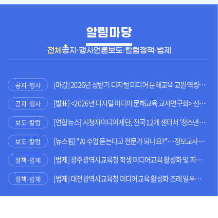
알림마당
전체
공지·행사
언론보도·칼럼
정책·법제
[마감] 2026년 상반기 디지털 미디어 문해교육 교원 역량 강화 연수 참여자 모집
공지·행사
[발표] <2026년 디지털 미디어 문해교육 교사연구회> 선정 결과 발표
공지·행사
[연합뉴스] 시청자미디어재단, 전국 12개 센터서 '청소년 미디어 주간'
보도·칼럼
[뉴스핌] "AI 수업 듣는다고 전문가 되나요?"…정보교사가 말하는 진짜 'AI 시대 인재'는
보도·칼럼
[법제] 광주광역시교육청 학생 미디어교육 활성화 및 지원에 관한 조례 전부개정조례안
정책·법제
[법제] 대전광역시교육청 미디어교육 활성화 조례 일부개정조례안
정책·법제