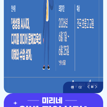
01
02
이
슬
다
전
라
음
슬
이
슬
라
드
라
이
멈
이