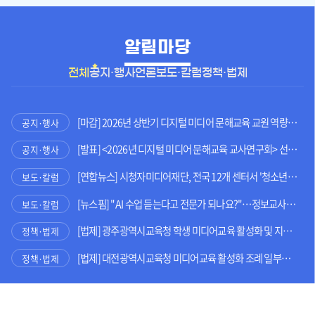
알림마당
전체
공지·행사
언론보도·칼럼
정책·법제
[마감] 2026년 상반기 디지털 미디어 문해교육 교원 역량 강화 연수 참여자 모집
공지·행사
[발표] <2026년 디지털 미디어 문해교육 교사연구회> 선정 결과 발표
공지·행사
[연합뉴스] 시청자미디어재단, 전국 12개 센터서 '청소년 미디어 주간'
보도·칼럼
[뉴스핌] "AI 수업 듣는다고 전문가 되나요?"…정보교사가 말하는 진짜 'AI 시대 인재'는
보도·칼럼
[법제] 광주광역시교육청 학생 미디어교육 활성화 및 지원에 관한 조례 전부개정조례안
정책·법제
[법제] 대전광역시교육청 미디어교육 활성화 조례 일부개정조례안
정책·법제