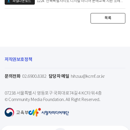
파일다운로드
1224. 전북특별자치도 디지털 미디어 문해교육 지원 조례안.hwp (334.5 KB)
목록
저작권보호정책
문의전화
담당자 메일
02.6900.8382
hihzuu@kcmf.or.kr
07238 서울특별시 영등포구 국회대로74길 4 KC타워 4층
© Community Media Foundation. All Right Reserved.