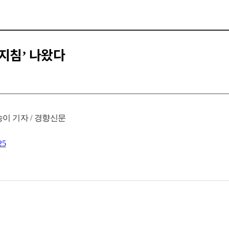
 지침’ 나왔다
송이 기자
/
경향신문
25