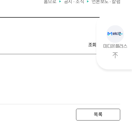
홈으로
공지 ∙ 소식
언론보도 ∙ 칼럼
▶
▶
조회수
1,257
미디온플러스
상
단
으
로
이
동
목록