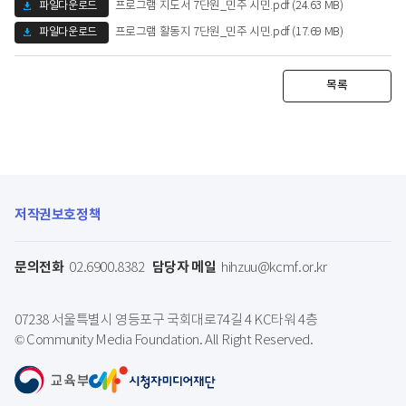
파일다운로드
프로그램 지도서 7단원_민주 시민.pdf (24.63 MB)
파일다운로드
프로그램 활동지 7단원_민주 시민.pdf (17.69 MB)
목록
저작권보호정책
문의전화
담당자 메일
02.6900.8382
hihzuu@kcmf.or.kr
07238 서울특별시 영등포구 국회대로74길 4 KC타워 4층
© Community Media Foundation. All Right Reserved.