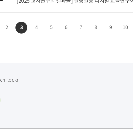
[2025 교사연구회 결과물] 말랑말랑 디지털 교육연구
3
2
4
5
6
7
8
9
10
mf.or.kr