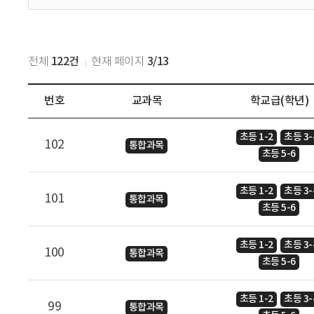
122건
3/13
전체
현재 페이지
번호
교과목
학교급(학년)
수
초등 1-2
초등 3-
업
102
통합과목
초등 5-6
자
료
초등 1-2
초등 3-
목
101
통합과목
초등 5-6
록
-
번
초등 1-2
초등 3-
100
통합과목
호
초등 5-6
(UUID
x),
초등 1-2
초등 3-
99
통합과목
교