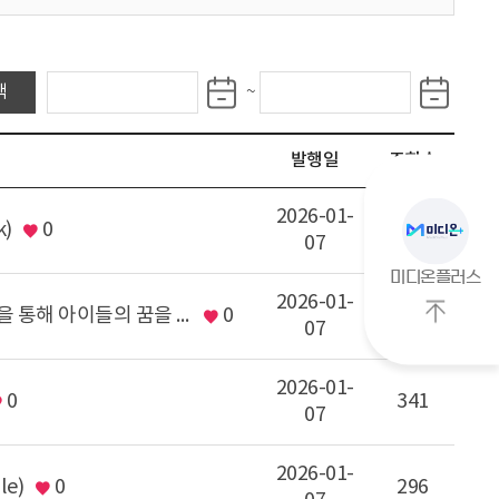
발
~
행
일
발행일
조회수
2026-01-
k)
0
368
07
미디온플러스
2026-01-
[2025 교사연구회 결과물] 디꿈교(디지털 미디어 교육을 통해 아이들의 꿈을 키우는 교사들)
0
378
07
상
단
2026-01-
으
0
341
07
로
이
2026-01-
동
le)
0
296