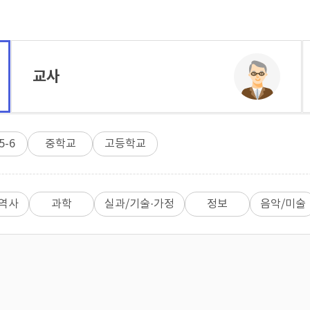
교사
5-6
중학교
고등학교
/역사
과학
실과/기술·가정
정보
음악/미술