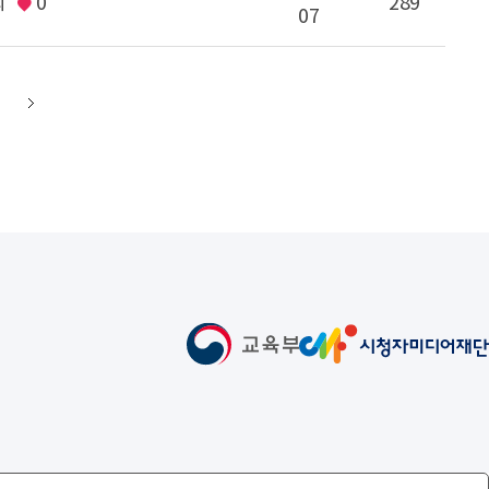
회
0
289
07