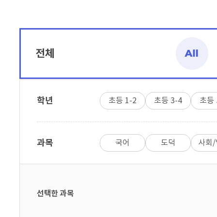
전체
학년
초등 1-2
초등 3-4
초등 
과목
국어
도덕
사회
선택한 과목