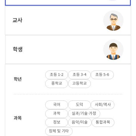
교사
학생
초등 1-2
초등 3-4
초등 5-6
학년
중학교
고등학교
국어
도덕
사회/역사
과학
실과/기술·가정
과목
정보
음악/미술
통합과목
창체 및 기타