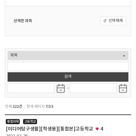
선택한 과목
선택해제
발
~
행
일
전체
122건
현재 페이지
7/13
수
통합과목
고등학교
업
[미디어탐구생활][학생용][통합본]고등학교
4
자
료