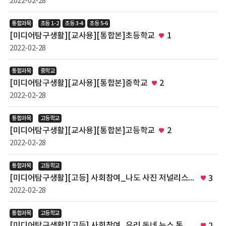
2022-02-28
목
록
통합과목
초등 1-2
초등 3-4
초등 5-6
-
[미디어탐구생활][교사용][통합본]초등학교
1
번
호
2022-02-28
(UUID
x),
통합과목
중학교
교
[미디어탐구생활][교사용][통합본]중학교
2
재
명,
2022-02-28
과
목,
통합과목
고등학교
발
[미디어탐구생활][교사용][통합본]고등학교
2
행
처,
2022-02-28
발
행
통합과목
고등학교
일
[미디어탐구생활][고등] 사회참여_나도 사진 저널리스트 (Picture Justice 프로젝트)
3
2022-02-28
통합과목
고등학교
[미디어탐구생활][고등] 사회참여_우리 동네 뉴스 통신사 만들기
2