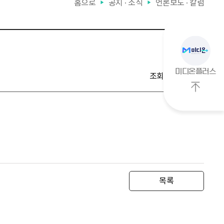
홈으로
공지 ∙ 소식
언론보도 ∙ 칼럼
▶
▶
미디온플러스
조회수
1,495
상
단
으
로
이
동
목록