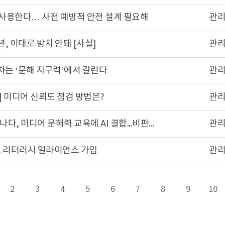
봇’ 사용한다… 사전 예방적 안전 설계 필요해
관
, 이대로 방치 안돼 [사설]
관
차는 ‘문해 지구력’에서 갈린다
관
] 미디어 신뢰도 점검 방법은?
관
[이코리아] [AI 리터러시, 세계는 지금] 캐나다, 미디어 문해력 교육에 AI 결합...비판적 사고 길러
관
보 리터러시 얼라이언스 가입
관
2
3
4
5
6
7
8
9
10