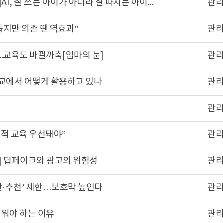
[글로벌이코노믹] [최홍규의 AI 리터러시]AI, 잘 쓰는 아이가 아니라 잘 따지는 아이가 살아남는다
관
 돕지만 의존 땐 역효과”
관
..교육도 바뀔까축[엄마의 눈]
관
학교에서 어떻게 활용하고 있나
관
관
지적 교육 우선돼야”
관
] 딥페이크와 광고의 위험성
관
간·추천’ 제한…보호막 높인다
관
배워야 하는 이유
관