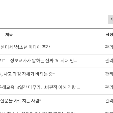
제목
작
 센터서 '청소년 미디어 주간'
관
[뉴스핌] "AI 수업 듣는다고 전문가 되나요?"…정보교사가 말하는 진짜 'AI 시대 인재'는
관
들, 사고 과정 자체가 바뀌는 중”
관
[국제뉴스] 연천 전곡중, '디지털 미디어 문해교육' 3일간 마무리…비판적 이해 역량 키웠다
관
는 질문을 가르치는 사람”
관