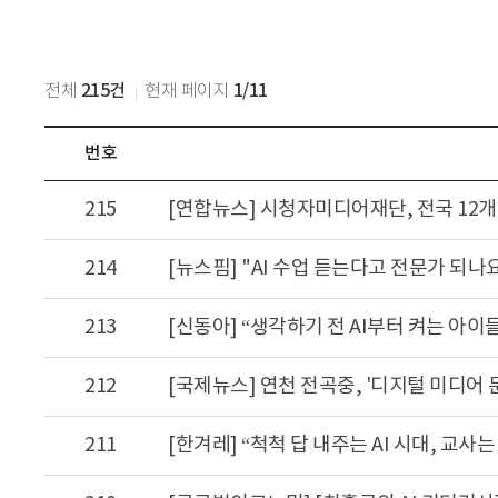
215건
1/11
전체
현재 페이지
번호
언
215
[연합뉴스] 시청자미디어재단, 전국 12개
론
보
214
도
∙
213
[신동아] “생각하기 전 AI부터 켜는 아이
칼
럼
:
212
번
호,
211
[한겨레] “척척 답 내주는 AI 시대, 교사
제
목,