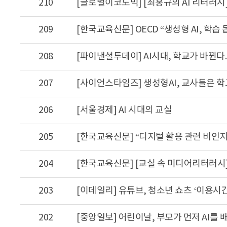
210
작
성
209
[한국교육신문] OECD “생성형 AI, 학습
자,
등
록
208
[파이낸셜투데이] AI시대, 학교가 바뀐다.
일,
조
207
[사이언스타임즈] 생성형AI, 교사들은 
회
수,
206
[서울경제] AI 시대의 교실
첨
부
205
[한국교육신문] “디지털 활용 관련 비인
에
따
204
[한국교육신문] [교실 속 미디어리터러시
른
게
시
203
[이데일리] 유튜브, 청소년 쇼츠 ‘이용시
글
목
202
[중앙일보] 어린이날, 부모가 먼저 AI를 
록