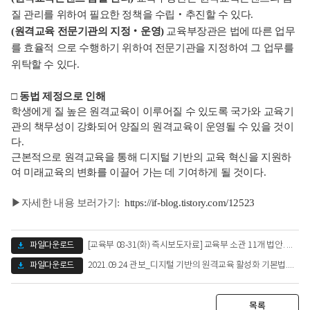
질 관리를 위하여 필요한 정책을 수립‧추진할 수 있다.
(원격교육 전문기관의 지정‧운영)
교육부장관은 법에 따른 업무
를 효율적 으로 수행하기 위하여 전문기관을 지정하여 그 업무를
위탁할 수 있다.
□
동법 제정으로 인해
학생에게 질 높은 원격교육이 이루어질 수 있도록 국가와 교육기
관의 책무성이 강화되어 양질의 원격교육이 운영될 수 있을 것이
다.
근본적으로 원격교육을 통해 디지털 기반의 교육 혁신을 지원하
여 미래교육의 변화를 이끌어 가는 데 기여하게 될 것이다.
▶자세한 내용 보러가기:
https://if-blog.tistory.com/12523
파일다운로드
[교육부 08-31(화) 즉시보도자료] 교육부 소관 11개 법안. 국회 본회의 통과.pdf (978.64 KB)
파일다운로드
2021.09.24 관보_디지털 기반의 원격교육 활성화 기본법.pdf (151.56 KB)
목록