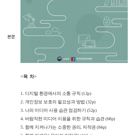
과,
다
운
로
드
링
본문
크,
조
회
수
<목 차>
1. 디지털 환경에서의 소통 규칙 (12p)
2. 개인정보 보호의 필요성과 방법
(32p)
3. 나의 미디어 사용 습관 점검하기
(52p)
4. 바람직한 미디어 이용을 위한 규칙과 습관
(68p)
5. 함께 지켜나가는 소중한 권리, 저작권
(84p)