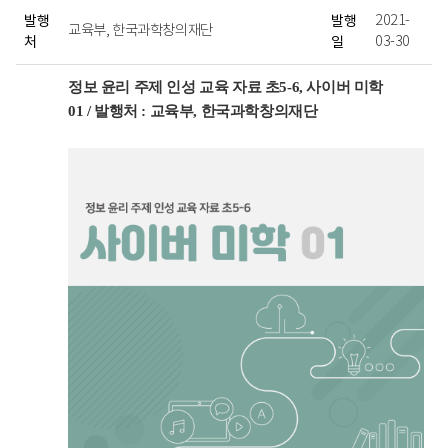
수
발행
발행
2021-
업
교육부, 한국과학창의재단
처
일
03-30
자
료
-
정보 윤리 주제 인성 교육 자료 초5-6, 사이버 미학
제
01
/
발행처 : 교육부, 한국과학창의재단
목,
발
행
처,
발
행
일,
본
문,
원
본
보
기,
대
상
관
련
교