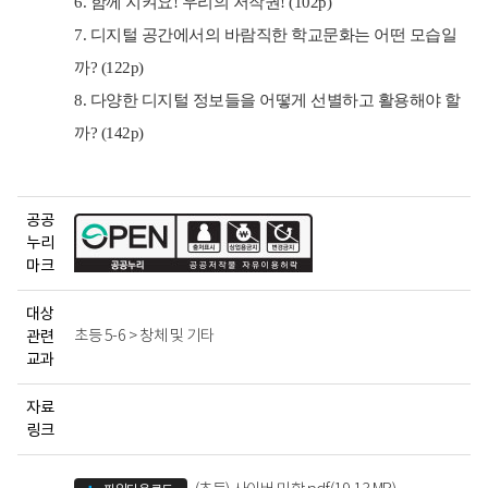
6. 함께 지켜요! 우리의 저작권!
(102p)
7. 디지털 공간에서의 바람직한 학교문화는 어떤 모습일
까? (122p)
8. 다양한 디지털 정보들을 어떻게 선별하고 활용해야 할
까? (142p)
공공
누리
마크
대상
관련
초등 5-6 > 창체 및 기타
교과
자료
링크