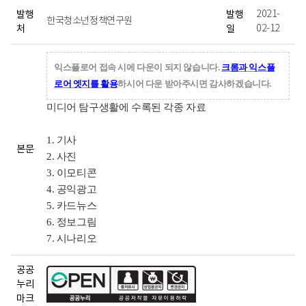
수
발행
발행
2021-
업
한국청소년정책연구원
처
일
02-12
자
료
-
익스플로어 접속 시에 다운이 되지 않습니다.
크롬과 익스플
제
목,
로어 엣지를 활용
하시어 다운 받아주시면 감사하겠습니다.
발
미디어 탐구생활에 수록된 각종 자료
행
처,
발
1. 기사
행
본문
2. 사진
일,
3. 이모티콘
본
문,
4. 공익광고
원
5. 카드뉴스
본
6. 정보그림
보
7. 시나리오
기,
대
상
공공
관
누리
련
마크
교