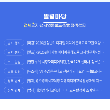
알림마당
전체
공지·행사
언론보도·칼럼
정책·법제
[마감] 2026년 상반기 디지털 미디어 문해교육 교원 역량 강화 연수 참여자 모집
공지·행사
[발표] <2026년 디지털 미디어 문해교육 교사연구회> 선정 결과 발표
공지·행사
[연합뉴스] 시청자미디어재단, 전국 12개 센터서 '청소년 미디어 주간'
보도·칼럼
[뉴스핌] "AI 수업 듣는다고 전문가 되나요?"…정보교사가 말하는 진짜 'AI 시대 인재'는
보도·칼럼
[법제] 광주광역시교육청 학생 미디어교육 활성화 및 지원에 관한 조례 전부개정조례안
정책·법제
[법제] 대전광역시교육청 미디어교육 활성화 조례 일부개정조례안
정책·법제