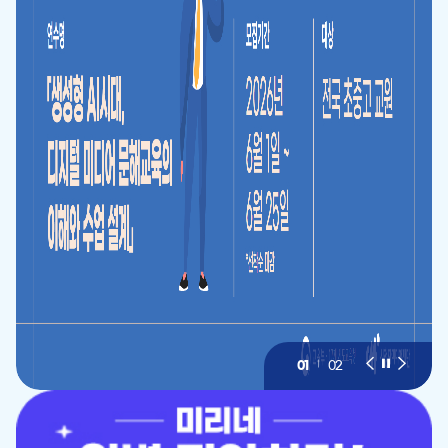
01
02
이
슬
다
전
라
음
슬
이
슬
라
드
라
이
멈
이